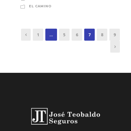
EL CAMINO
1
…
5
6
7
8
9