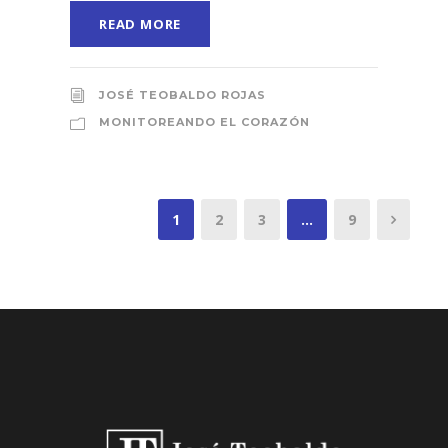
READ MORE
JOSÉ TEOBALDO ROJAS
MONITOREANDO EL CORAZÓN
1
2
3
…
9