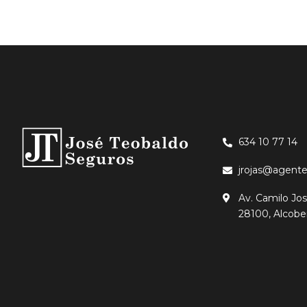
634 10 77 14
jrojas@agente
Av. Camilo Jos
28100, Alcobe