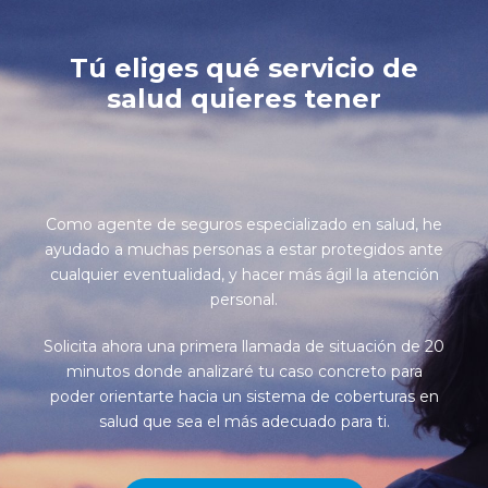
Tú eliges qué servicio de
salud quieres tener
Como agente de seguros especializado en salud, he
ayudado a muchas personas a estar protegidos ante
cualquier eventualidad, y hacer más ágil la atención
personal.
Solicita ahora una primera llamada de situación de 20
minutos donde analizaré tu caso concreto para
poder orientarte hacia un sistema de coberturas en
salud que sea el más adecuado para ti.