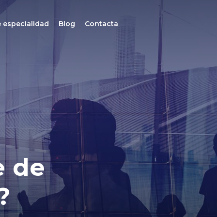
 especialidad
Blog
Contacta
e de
?