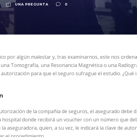
UNA PREGUNTA
0
co por algún malestar y, tras examinarnos, este nos orden
er una Tomografía, una Resonancia Magnética o una Radiograf
autorización para que el seguro sufrague el estudio. ¿Qué 
n
utorización de la compañía de seguros, el asegurado debe di
a u hospital donde recibirá un voucher con un número que de
la aseguradora, quien, a su vez, le indicará la clave de aut
ar el procedimiento.