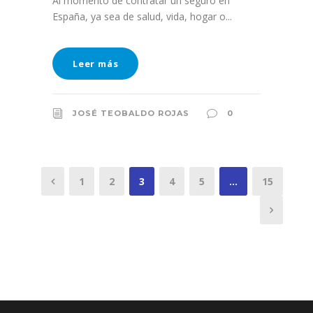
Al momento de contratar un seguro en
España, ya sea de salud, vida, hogar o...
Leer más
JOSÉ TEOBALDO ROJAS
0
1
2
3
4
5
…
15