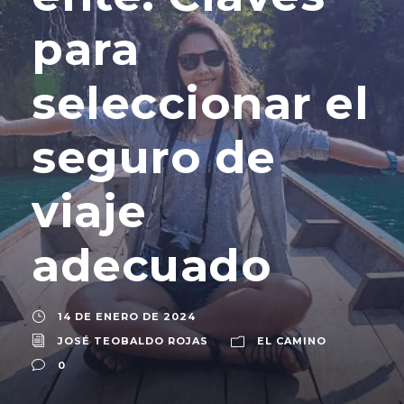
para
seleccionar el
seguro de
viaje
adecuado
14 DE ENERO DE 2024
JOSÉ TEOBALDO ROJAS
EL CAMINO
0