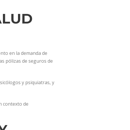
ALUD
mento en la demanda de
las pólizas de seguros de
icólogos y psiquiatras, y
n contexto de
Y