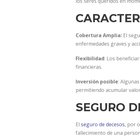
los seres queridos en momen
CARACTERI
Cobertura Amplia:
El segu
enfermedades graves y acci
Flexibilidad
: Los benefici
financieras.
Inversión posible
: Algunas
permitiendo acumular valor 
SEGURO D
El
seguro de decesos
, por 
fallecimiento de una person