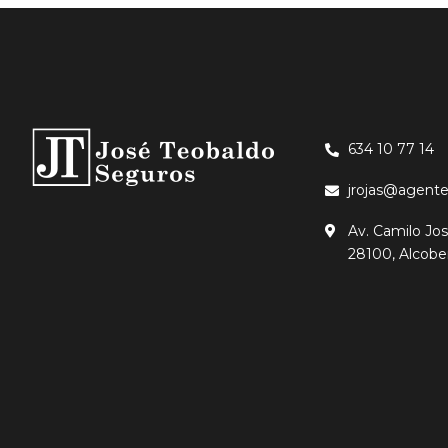
634 10 77 14
jrojas@agente
Av. Camilo Jos
28100, Alcobe