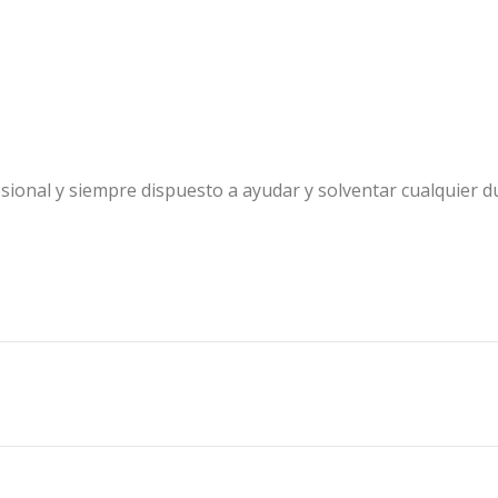
Inicio
Sobre mi
¿Cómo lo hacemos?
Áreas de
esional y siempre dispuesto a ayudar y solventar cualquier